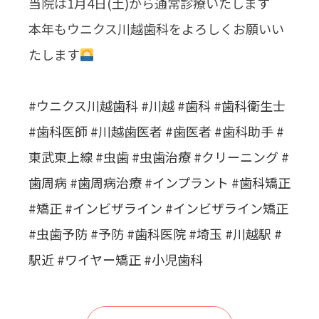
当院は1月4日(土)から通常診療いたします
を長持ちさせ
歯の根の治療
る秘訣
本年もウニクス川越歯科をよろしくお願いい
インプラント
たします
手術のリスク
と副作用
#ウニクス川越歯科
#川越
#歯科
#歯科衛生士
#歯科医師
#川越歯医者
#歯医者
#歯科助手
#
歯周病
矯正歯科
審美治療
東武東上線
#虫歯
#虫歯治療
#クリーニング
#
歯周病
歯周病の治し
#歯周病治療
矯正治療とは
#インプラント
ホワイトニン
#歯科矯正
方
グ
#矯正
#インビザライン
#インビザライン矯正
歯周病外科手
#虫歯予防
#予防
#歯科医院
#埼玉
#川越駅
#
術のリスクと
駅近
#ワイヤー矯正
#小児歯科
副作用
小児歯科