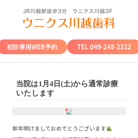
初診専用WEB予約
TEL 049-248-2322
一般歯科
インプラン
当院は1月4日(土)から通常診療
ト
いたします
虫歯予防プロ
親知らずの抜
グラム
歯
インプラント
治療で歯を取
虫歯の治療
知覚過敏
り戻そう
保険で出来る
新年明けましておめでとうございます
インプラント
白いつめもの