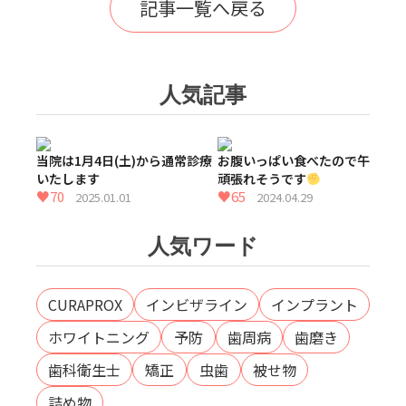
記事一覧へ戻る
小児歯科
乳幼児から小
人気記事
児の歯磨き
当院は1月4日(土)から通常診療
お腹いっぱい食べたので午後も
いたします
頑張れそうです
♥70
♥65
2025.01.01
2024.04.29
人気ワード
CURAPROX
インビザライン
インプラント
ホワイトニング
予防
歯周病
歯磨き
歯科衛生士
矯正
虫歯
被せ物
詰め物