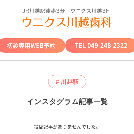
初診専用WEB予約
TEL 049-248-2322
一般歯科
インプラン
# 川越駅
ト
虫歯予防プロ
親知らずの抜
インスタグラム記事一覧
グラム
歯
インプラント
治療で歯を取
虫歯の治療
知覚過敏
り戻そう
保険で出来る
投稿記事がありませんでした。
インプラント
白いつめもの