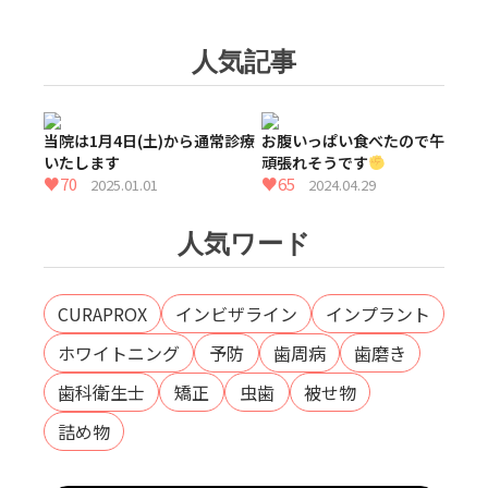
を長持ちさせ
歯の根の治療
る秘訣
人気記事
インプラント
手術のリスク
と副作用
当院は1月4日(土)から通常診療
お腹いっぱい食べたので午後も
いたします
頑張れそうです
♥70
♥65
2025.01.01
2024.04.29
歯周病
矯正歯科
審美治療
人気ワード
歯周病の治し
矯正治療とは
ホワイトニン
方
グ
CURAPROX
インビザライン
インプラント
歯周病外科手
ホワイトニング
予防
歯周病
歯磨き
術のリスクと
歯科衛生士
矯正
虫歯
被せ物
副作用
詰め物
小児歯科