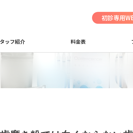
初診専用W
タッフ紹介
料金表
イ
親知らずの抜歯
イ
知覚過敏
イ
イ